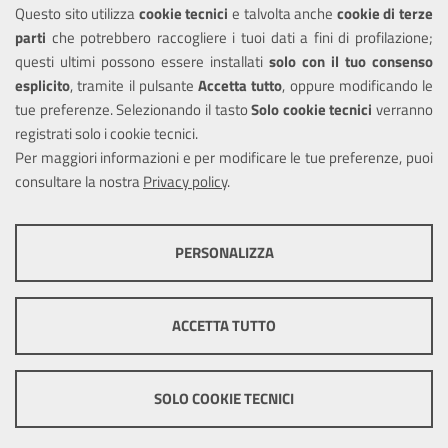
Leggi le FAQ
Questo sito utilizza
cookie tecnici
e talvolta anche
cookie di terze
parti
che potrebbero raccogliere i tuoi dati a fini di profilazione;
Amministrazione trasparente
questi ultimi possono essere installati
solo con il tuo consenso
Informativa privacy
esplicito
, tramite il pulsante
Accetta tutto
, oppure modificando le
tue preferenze. Selezionando il tasto
Solo cookie tecnici
verranno
Note legali
registrati solo i cookie tecnici.
Dichiarazione di accessibilità
Per maggiori informazioni e per modificare le tue preferenze, puoi
consultare la nostra
Privacy policy
.
SEGUICI SU
PERSONALIZZA
Twitter
COOKIE TECNICI
Questi cookie consentono la corretta navigazione del sito e la rendono
ACCETTA TUTTO
ottimale per ogni utente. Essi non raccolgono i tuoi dati e le tue
informazioni di navigazione per scopi di marketing e profilazione, e
Note legali
Mappa del sito
Cookie
pertanto possono essere utilizzati senza bisogno di acquisire il tuo
policy
consenso.
SOLO COOKIE TECNICI
Mostra altre informazioni