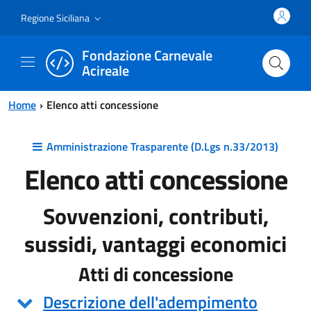
Vai al contenuto principale
Vai al menu principale
Regione Siciliana
Fondazione Carnevale
Acireale
Home
Elenco atti concessione
Amministrazione Trasparente (D.Lgs n.33/2013)
Elenco atti concessione
Sovvenzioni, contributi,
sussidi, vantaggi economici
Atti di concessione
Descrizione dell'adempimento