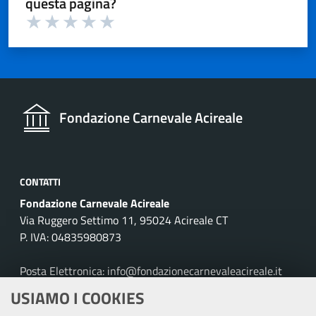
questa pagina?
Valuta 1 su 5
Valuta 2 su 5
Valuta 3 su 5
Valuta 4 su 5
Valuta 5 su 5
Fondazione Carnevale Acireale
CONTATTI
Fondazione Carnevale Acireale
Via Ruggero Settimo 11, 95024 Acireale CT
P. IVA: 04835980873
Posta Elettronica: info@fondazionecarnevaleacireale.it
Tel: 095895257
USIAMO I COOKIES