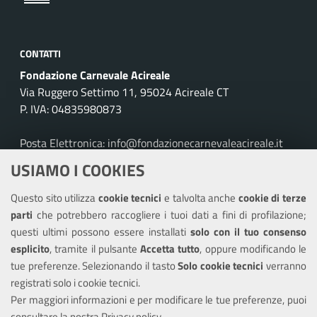
CONTATTI
Fondazione Carnevale Acireale
Via Ruggero Settimo 11, 95024 Acireale CT
P. IVA: 04835980873
Posta Elettronica: info@fondazionecarnevaleacireale.it
Tel: 095895257
USIAMO I COOKIES
Leggi le FAQ
Questo sito utilizza
cookie tecnici
e talvolta anche
cookie di terze
parti
che potrebbero raccogliere i tuoi dati a fini di profilazione;
Amministrazione trasparente
questi ultimi possono essere installati
solo con il tuo consenso
Informativa privacy
esplicito
, tramite il pulsante
Accetta tutto
, oppure modificando le
tue preferenze. Selezionando il tasto
Solo cookie tecnici
verranno
Note legali
registrati solo i cookie tecnici.
Dichiarazione di accessibilità
Per maggiori informazioni e per modificare le tue preferenze, puoi
consultare la nostra
Privacy policy
.