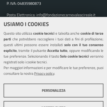
P. IVA: 04835980873
Posta Elettronica: info@fondazionecarnevaleacireale.it
Tel: 095895257
USIAMO I COOKIES
Leggi le FAQ
Questo sito utilizza
cookie tecnici
e talvolta anche
cookie di terze
parti
che potrebbero raccogliere i tuoi dati a fini di profilazione;
Amministrazione trasparente
questi ultimi possono essere installati
solo con il tuo consenso
Informativa privacy
esplicito
, tramite il pulsante
Accetta tutto
, oppure modificando le
tue preferenze. Selezionando il tasto
Solo cookie tecnici
verranno
Note legali
registrati solo i cookie tecnici.
Dichiarazione di accessibilità
Per maggiori informazioni e per modificare le tue preferenze, puoi
consultare la nostra
Privacy policy
.
SEGUICI SU
PERSONALIZZA
Twitter
COOKIE TECNICI
Questi cookie consentono la corretta navigazione del sito e la rendono