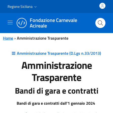
Vai al contenuto principale
Vai al menu principale
Regione Siciliana
Fondazione Carnevale
Acireale
Home
Amministrazione Trasparente
Amministrazione Trasparente (D.Lgs n.33/2013)
Amministrazione
Trasparente
Bandi di gara e contratti
Bandi di gara e contratti dall'1 gennaio 2024