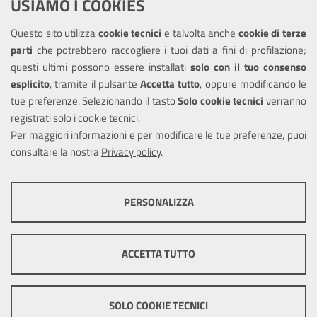
USIAMO I COOKIES
Leggi le FAQ
Questo sito utilizza
cookie tecnici
e talvolta anche
cookie di terze
parti
che potrebbero raccogliere i tuoi dati a fini di profilazione;
Amministrazione trasparente
questi ultimi possono essere installati
solo con il tuo consenso
Informativa privacy
esplicito
, tramite il pulsante
Accetta tutto
, oppure modificando le
tue preferenze. Selezionando il tasto
Solo cookie tecnici
verranno
Note legali
registrati solo i cookie tecnici.
Dichiarazione di accessibilità
Per maggiori informazioni e per modificare le tue preferenze, puoi
consultare la nostra
Privacy policy
.
SEGUICI SU
PERSONALIZZA
Twitter
COOKIE TECNICI
Questi cookie consentono la corretta navigazione del sito e la rendono
ACCETTA TUTTO
ottimale per ogni utente. Essi non raccolgono i tuoi dati e le tue
informazioni di navigazione per scopi di marketing e profilazione, e
Note legali
Mappa del sito
Cookie
pertanto possono essere utilizzati senza bisogno di acquisire il tuo
policy
consenso.
SOLO COOKIE TECNICI