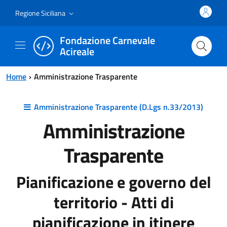
Vai al contenuto principale
Vai al menu principale
Regione Siciliana
Fondazione Carnevale
Acireale
Home
Amministrazione Trasparente
Amministrazione Trasparente (D.Lgs n.33/2013)
Amministrazione
Trasparente
Pianificazione e governo del
territorio - Atti di
pianificazione in itinere