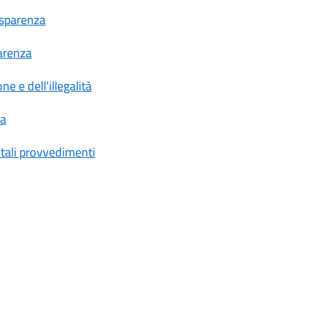
asparenza
parenza
e e dell'illegalità
za
 tali provvedimenti