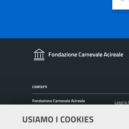
Valut
V
Fondazione Carnevale Acireale
CONTATTI
Fondazione Carnevale Acireale
Leggi le
Via Ruggero Settimo 11, 95024 Acireale CT
P. IVA: 04835980873
USIAMO I COOKIES
Posta Elettronica: