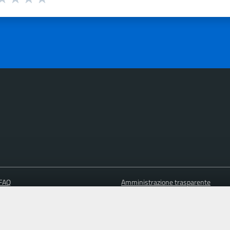
a 1 su 5
aluta 2 su 5
Valuta 3 su 5
Valuta 4 su 5
Valuta 5 su 5
 FAQ
Amministrazione trasparente
Informativa privacy
Note legali
Dichiarazione di accessibilità