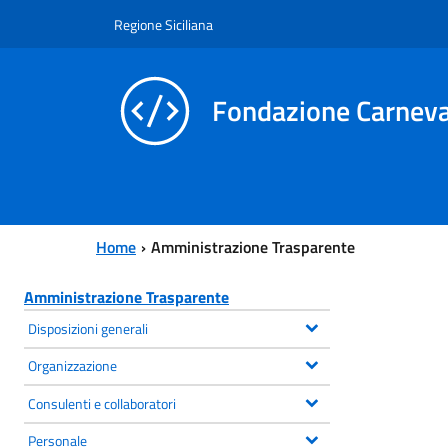
Vai al contenuto principale
Vai al menu principale
Regione Siciliana
Fondazione Carneva
Home
Amministrazione Trasparente
Amministrazione Trasparente
Disposizioni generali
Organizzazione
Consulenti e collaboratori
Personale