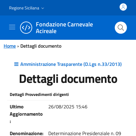
Vai al contenuto principale
Vai al menu principale
Regione Siciliana
Fondazione Carnevale
Acireale
Home
Dettagli documento
Amministrazione Trasparente (D.Lgs n.33/2013)
Dettagli documento
Dettagli Provvedimenti dirigenti
Ultimo
26/08/2025 15:46
Aggiornamento
:
Denominazione:
Determinazione Presidenziale n. 09