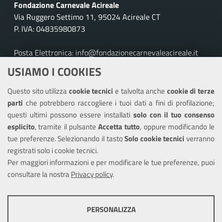
Fondazione Carnevale Acireale
Via Ruggero Settimo 11, 95024 Acireale CT
P. IVA: 04835980873
Posta Elettronica: info@fondazionecarnevaleacireale.it
Tel: 095895257
USIAMO I COOKIES
Leggi le FAQ
Questo sito utilizza
cookie tecnici
e talvolta anche
cookie di terze
parti
che potrebbero raccogliere i tuoi dati a fini di profilazione;
Amministrazione trasparente
questi ultimi possono essere installati
solo con il tuo consenso
Informativa privacy
esplicito
, tramite il pulsante
Accetta tutto
, oppure modificando le
tue preferenze. Selezionando il tasto
Solo cookie tecnici
verranno
Note legali
registrati solo i cookie tecnici.
Dichiarazione di accessibilità
Per maggiori informazioni e per modificare le tue preferenze, puoi
consultare la nostra
Privacy policy
.
SEGUICI SU
PERSONALIZZA
Twitter
COOKIE TECNICI