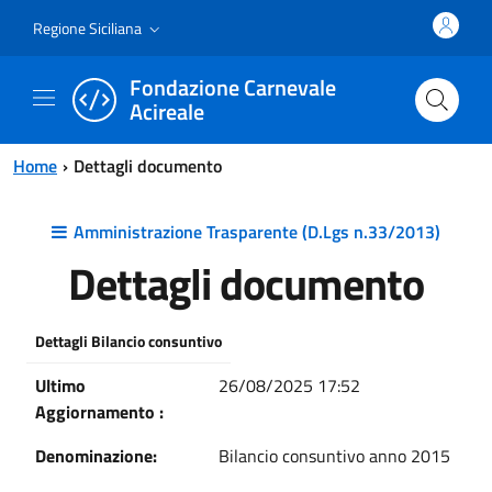
Vai al contenuto principale
Vai al menu principale
Regione Siciliana
Fondazione Carnevale
Acireale
Home
Dettagli documento
Amministrazione Trasparente (D.Lgs n.33/2013)
Dettagli documento
Dettagli Bilancio consuntivo
Ultimo
26/08/2025 17:52
Aggiornamento :
Denominazione:
Bilancio consuntivo anno 2015