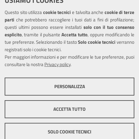
USIAMO I COOKIES
Leggi le FAQ
Questo sito utilizza
cookie tecnici
e talvolta anche
cookie di terze
parti
che potrebbero raccogliere i tuoi dati a fini di profilazione;
Amministrazione trasparente
questi ultimi possono essere installati
solo con il tuo consenso
Informativa privacy
esplicito
, tramite il pulsante
Accetta tutto
, oppure modificando le
tue preferenze. Selezionando il tasto
Solo cookie tecnici
verranno
Note legali
registrati solo i cookie tecnici.
Dichiarazione di accessibilità
Per maggiori informazioni e per modificare le tue preferenze, puoi
consultare la nostra
Privacy policy
.
SEGUICI SU
PERSONALIZZA
Twitter
COOKIE TECNICI
Questi cookie consentono la corretta navigazione del sito e la rendono
ACCETTA TUTTO
ottimale per ogni utente. Essi non raccolgono i tuoi dati e le tue
informazioni di navigazione per scopi di marketing e profilazione, e
Note legali
Mappa del sito
Cookie
pertanto possono essere utilizzati senza bisogno di acquisire il tuo
policy
consenso.
SOLO COOKIE TECNICI