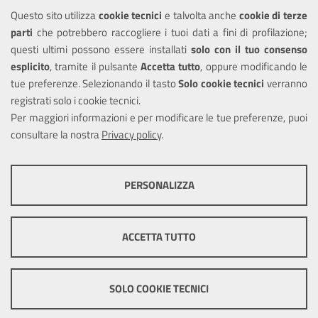
Leggi le FAQ
Questo sito utilizza
cookie tecnici
e talvolta anche
cookie di terze
parti
che potrebbero raccogliere i tuoi dati a fini di profilazione;
Amministrazione trasparente
questi ultimi possono essere installati
solo con il tuo consenso
Informativa privacy
esplicito
, tramite il pulsante
Accetta tutto
, oppure modificando le
tue preferenze. Selezionando il tasto
Solo cookie tecnici
verranno
Note legali
registrati solo i cookie tecnici.
Dichiarazione di accessibilità
Per maggiori informazioni e per modificare le tue preferenze, puoi
consultare la nostra
Privacy policy
.
SEGUICI SU
PERSONALIZZA
Twitter
COOKIE TECNICI
Questi cookie consentono la corretta navigazione del sito e la rendono
ACCETTA TUTTO
ottimale per ogni utente. Essi non raccolgono i tuoi dati e le tue
informazioni di navigazione per scopi di marketing e profilazione, e
Note legali
Mappa del sito
Cookie
pertanto possono essere utilizzati senza bisogno di acquisire il tuo
policy
consenso.
SOLO COOKIE TECNICI
Mostra altre informazioni